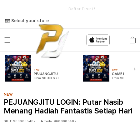
e
PEJUANGJITU LOGIN: Putar Nasib Menang Hadiah Fantastis
Setiap Hari
Daftar Disini !
Select your store
Cart
NEW
NEW
PEJUANGJITU
GAME PUTAR R
From $8.008 SGD
From $807.77 SGD
NEW
PEJUANGJITU LOGIN: Putar Nasib
Menang Hadiah Fantastis Setiap Hari
SKU:
9600005409
Barcode:
9600005409